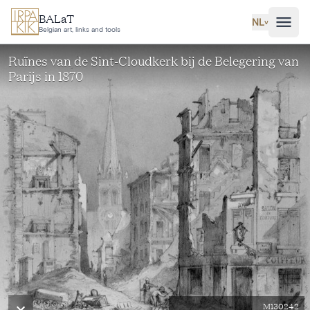
Ga naar hoofdinhoud
BALaT
NL
˅
Belgian art, links and tools
Ruïnes van de Sint-Cloudkerk bij de Belegering van
Parijs in 1870
M130242