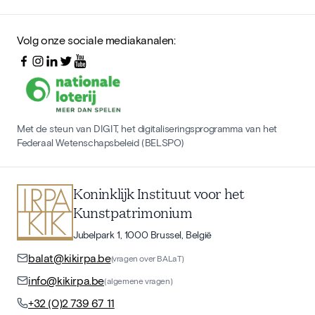
Volg onze sociale mediakanalen:
Met de steun van DIGIT, het digitaliseringsprogramma van het
Federaal Wetenschapsbeleid (BELSPO)
Koninklijk Instituut voor het
Kunstpatrimonium
Jubelpark 1, 1000 Brussel, België
balat@kikirpa.be
(vragen over BALaT)
info@kikirpa.be
(algemene vragen)
+32 (0)2 739 67 11