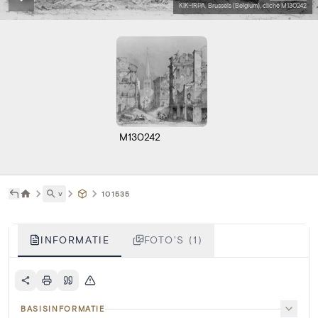
KIK-IRPA, Brussels (Belgium), cliché M130242
M130242
˅
101535
INFORMATIE
FOTO'S (1)
BASISINFORMATIE