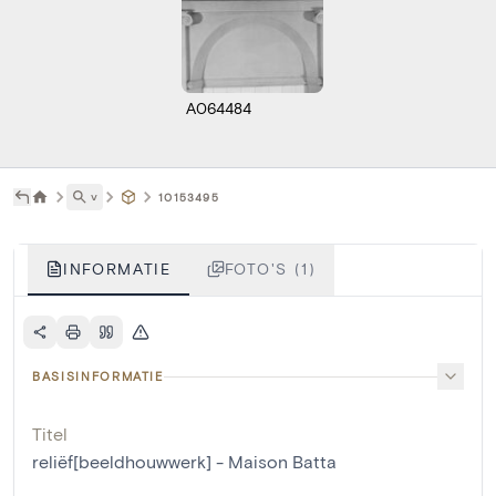
A064484
˅
10153495
INFORMATIE
FOTO'S (1)
BASISINFORMATIE
Titel
reliëf[beeldhouwwerk] - Maison Batta