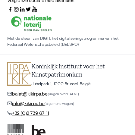
Volg onze sociale mediakanalen:
Met de steun van DIGIT, het digitaliseringsprogramma van het
Federaal Wetenschapsbeleid (BELSPO)
Koninklijk Instituut voor het
Kunstpatrimonium
Jubelpark 1, 1000 Brussel, België
balat@kikirpa.be
(vragen over BALaT)
info@kikirpa.be
(algemene vragen)
+32 (0)2 739 67 11