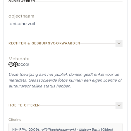
ONDERWERPEN
objectnaam
Ionische zuil
RECHTEN & GEBRUIKSVOORWAARDEN
Metadata
CC0
Deze toewijzing aan het publiek domein geldt enkel voor de
metadata. Geassocieerde foto's kunnen een eigen licentie of
auteursrechtelijke status hebben.
HOE TE CITEREN
Citering
KIK-IRPA. (2009). 
reliëf[beeldhouwwerk] - Maison Batta
 [Object 