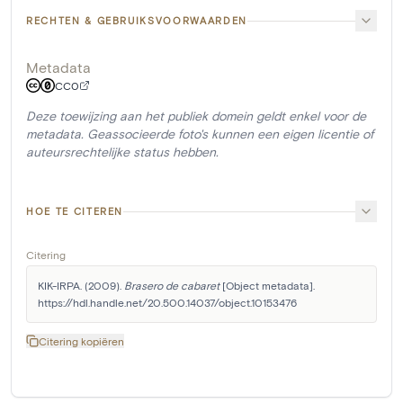
RECHTEN & GEBRUIKSVOORWAARDEN
Metadata
CC0
Deze toewijzing aan het publiek domein geldt enkel voor de
metadata. Geassocieerde foto's kunnen een eigen licentie of
auteursrechtelijke status hebben.
HOE TE CITEREN
Citering
KIK-IRPA. (2009). 
Brasero de cabaret
 [Object metadata]. 
https://hdl.handle.net/20.500.14037/object.10153476
Citering kopiëren