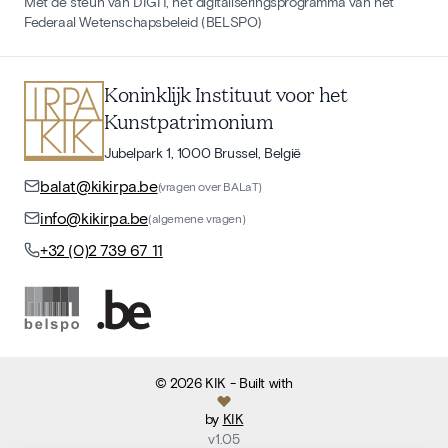
Met de steun van DIGIT, het digitaliseringsprogramma van het
Federaal Wetenschapsbeleid (BELSPO)
Koninklijk Instituut voor het
Kunstpatrimonium
Jubelpark 1, 1000 Brussel, België
balat@kikirpa.be
(vragen over BALaT)
info@kikirpa.be
(algemene vragen)
+32 (0)2 739 67 11
©
2026
KIK
- Built with
by
KIK
v
1.05