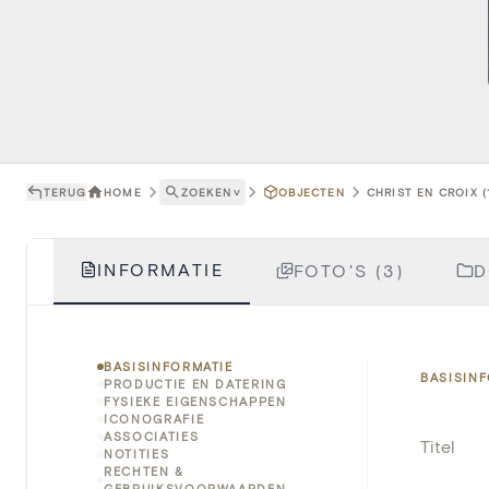
TERUG
HOME
ZOEKEN
˅
OBJECTEN
CHRIST EN CROIX (
INFORMATIE
FOTO'S (3)
D
BASISINFORMATIE
BASISIN
PRODUCTIE EN DATERING
FYSIEKE EIGENSCHAPPEN
ICONOGRAFIE
ASSOCIATIES
Titel
NOTITIES
RECHTEN &
GEBRUIKSVOORWAARDEN