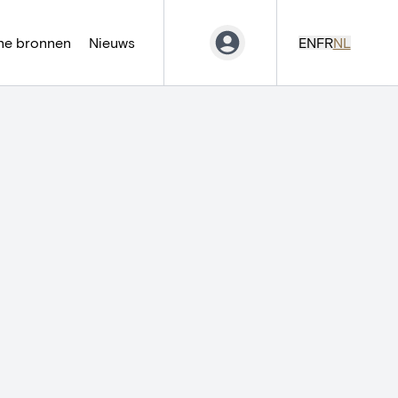
ne bronnen
Nieuws
EN
FR
NL