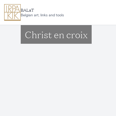
Ga naar hoofdinhoud
BALaT
Belgian art, links and tools
Christ en croix