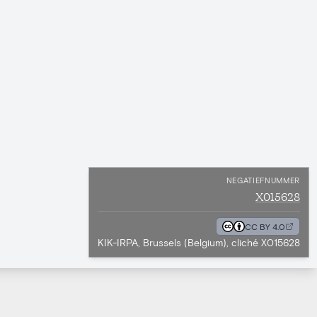
NEGATIEFNUMMER
X015628
CC BY 4.0
KIK-IRPA, Brussels (Belgium), cliché X015628