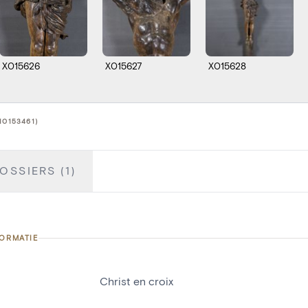
X015626
X015627
X015628
10153461)
OSSIERS (1)
FORMATIE
Christ en croix