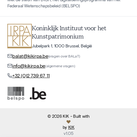
Federaal Wetenschapsbeleid (BELSPO)
Koninklijk Instituut voor het
Kunstpatrimonium
Jubelpark 1, 1000 Brussel, België
balat@kikirpa.be
(vragen over BALaT)
info@kikirpa.be
(algemene vragen)
+32 (0)2 739 67 11
©
2026
KIK
- Built with
by
KIK
v
1.05