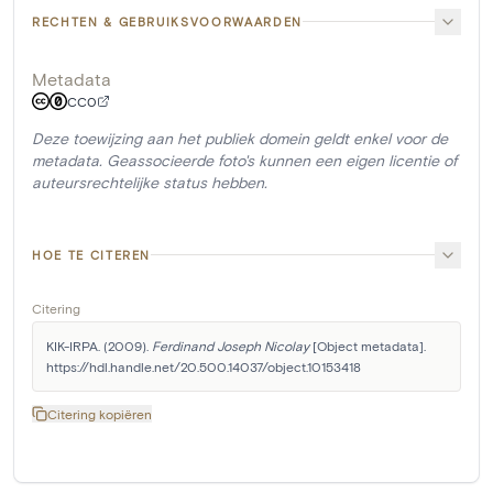
RECHTEN & GEBRUIKSVOORWAARDEN
Metadata
CC0
Deze toewijzing aan het publiek domein geldt enkel voor de
metadata. Geassocieerde foto's kunnen een eigen licentie of
auteursrechtelijke status hebben.
HOE TE CITEREN
Citering
KIK-IRPA. (2009). 
Ferdinand Joseph Nicolay
 [Object metadata]. 
https://hdl.handle.net/20.500.14037/object.10153418
Citering kopiëren