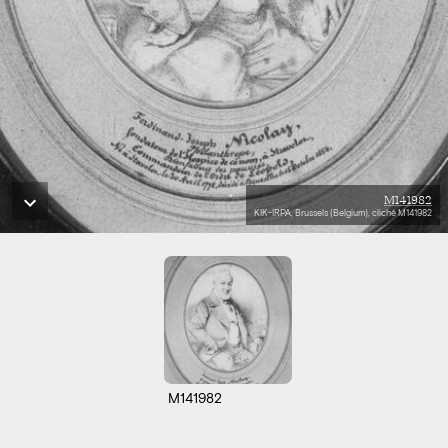
M141982
KIK-IRPA, Brussels (Belgium), cliché M141982
M141982