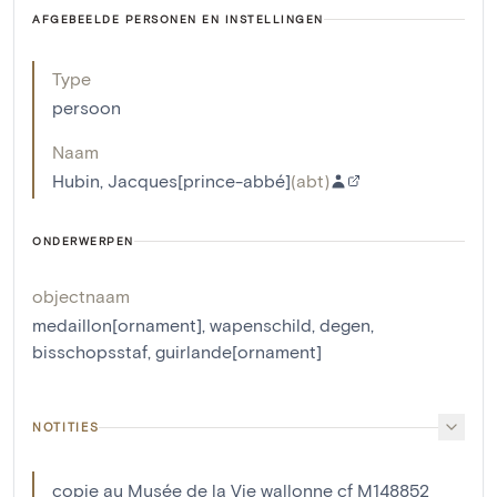
AFGEBEELDE PERSONEN EN INSTELLINGEN
Type
persoon
Naam
Hubin, Jacques[prince-abbé]
(
abt
)
ONDERWERPEN
objectnaam
medaillon[ornament]
,
wapenschild
,
degen
,
bisschopsstaf
,
guirlande[ornament]
NOTITIES
copie au Musée de la Vie wallonne cf M148852