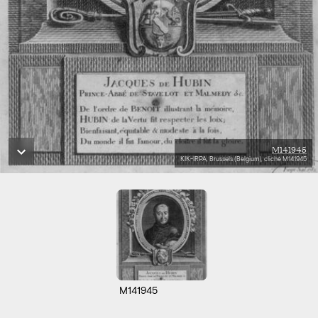
M141945
KIK-IRPA, Brussels (Belgium), cliché M141945
M141945