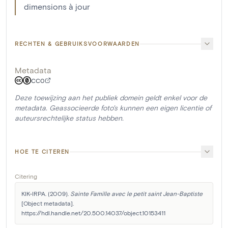
dimensions à jour
RECHTEN & GEBRUIKSVOORWAARDEN
Metadata
CC0
Deze toewijzing aan het publiek domein geldt enkel voor de
metadata. Geassocieerde foto's kunnen een eigen licentie of
auteursrechtelijke status hebben.
HOE TE CITEREN
Citering
KIK-IRPA. (2009). 
Sainte Famille avec le petit saint Jean-Baptiste
[Object metadata]. 
https://hdl.handle.net/20.500.14037/object.10153411