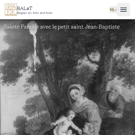
Ga naar hoofdinhoud
BALaT
NL
˅
Belgian art, links and tools
Sainte Famille avec le petit saint Jean-Baptiste