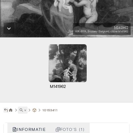
M141962
KIK-IRPA, Brussels (Belgium), cliché M141962
M141962
˅
10153411
INFORMATIE
FOTO'S (1)