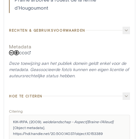
d'Hougoumont
RECHTEN & GEBRUIKSVOORWAARDEN
Metadata
CC0
Deze toewijzing aan het publiek domein geldt enkel voor de
metadata. Geassocieerde foto's kunnen een eigen licentie of
auteursrechtelijke status hebben.
HOE TE CITEREN
Citering
KIK-IRPA. (2009). 
weidelandschap - Aspect[Braine-l'Alleud]
[Object metadata]. 
https://hdl.handle.net/20.500.14037/object.10153389