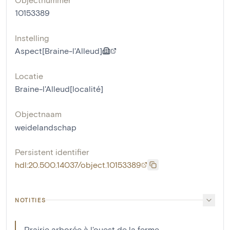
10153389
Instelling
Aspect[Braine-l'Alleud]
Locatie
Braine-l'Alleud[localité]
Objectnaam
weidelandschap
Persistent identifier
hdl:20.500.14037/object.10153389
NOTITIES
Prairie arborée à l'ouest de la ferme