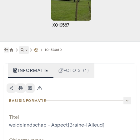
X016587
˅
10153389
INFORMATIE
FOTO'S (1)
BASISINFORMATIE
Titel
weidelandschap - Aspect[Braine-l'Alleud]
Objectnummer