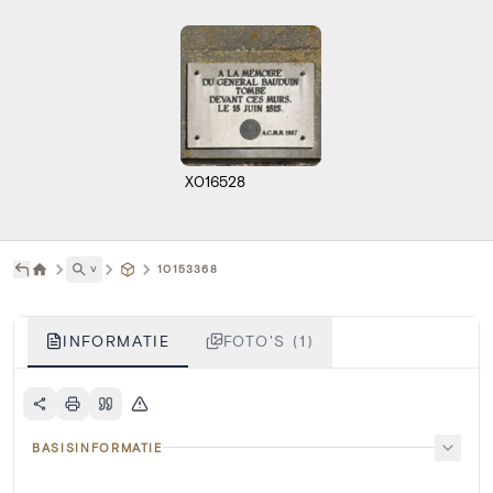
X016528
˅
10153368
INFORMATIE
FOTO'S (1)
BASISINFORMATIE