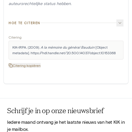
auteursrechtelijke status hebben.
HOE TE CITEREN
Citering
KIK-IRPA. (2009). 
A la mémoire du général Bauduin
 [Object 
metadata]. https://hdl.handle.net/20.500.14037/object.10153368
Citering kopiëren
Schrijf je in op onze nieuwsbrief
Iedere maand ontvang je het laatste nieuws van het KIK in
je mailbox.