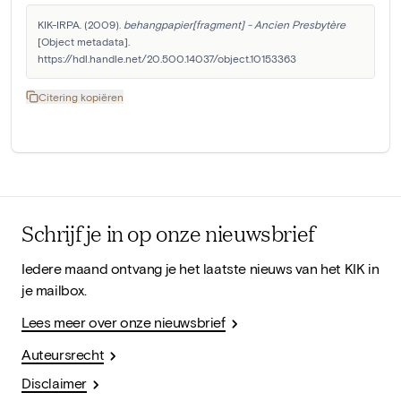
KIK-IRPA. (2009). 
behangpapier[fragment] - Ancien Presbytère
[Object metadata]. 
https://hdl.handle.net/20.500.14037/object.10153363
Citering kopiëren
Schrijf je in op onze nieuwsbrief
Iedere maand ontvang je het laatste nieuws van het KIK in
je mailbox.
Lees meer over onze nieuwsbrief
Auteursrecht
Disclaimer