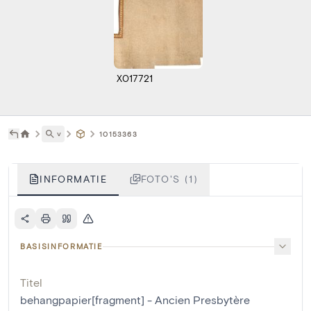
X017721
˅
10153363
INFORMATIE
FOTO'S (1)
BASISINFORMATIE
Titel
behangpapier[fragment] - Ancien Presbytère