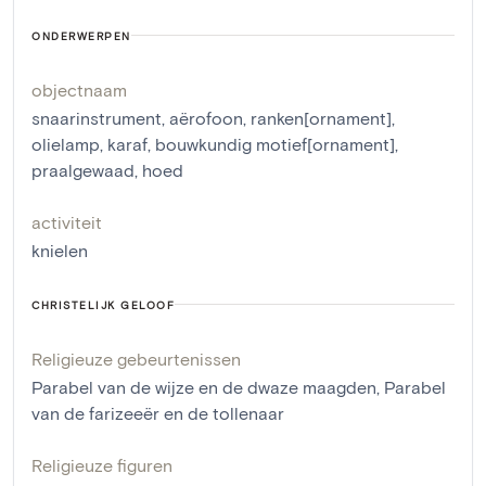
ONDERWERPEN
objectnaam
snaarinstrument
,
aërofoon
,
ranken[ornament]
,
olielamp
,
karaf
,
bouwkundig motief[ornament]
,
praalgewaad
,
hoed
activiteit
knielen
CHRISTELIJK GELOOF
Religieuze gebeurtenissen
Parabel van de wijze en de dwaze maagden
,
Parabel
van de farizeeër en de tollenaar
Religieuze figuren