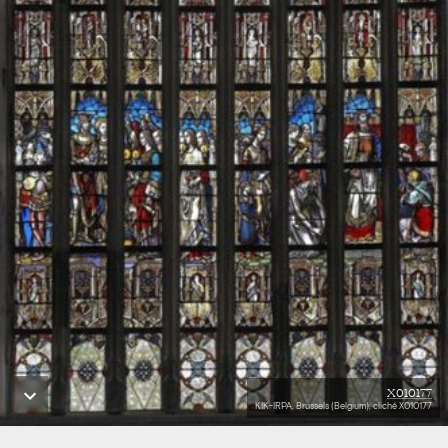
X010177
KIK-IRPA, Brussels (Belgium), cliché X010177