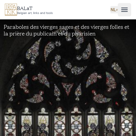
Ga naar hoofdinhoud
BALaT
NL
˅
Belgian art, links and tools
Paraboles des vierges sages et des vierges folles et
la prière du publicain et du pharisien