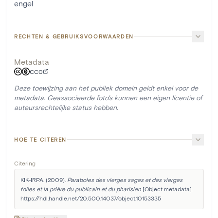
engel
RECHTEN & GEBRUIKSVOORWAARDEN
Metadata
CC0
Deze toewijzing aan het publiek domein geldt enkel voor de
metadata. Geassocieerde foto's kunnen een eigen licentie of
auteursrechtelijke status hebben.
HOE TE CITEREN
Citering
KIK-IRPA. (2009). 
Paraboles des vierges sages et des vierges 
folles et la prière du publicain et du pharisien
 [Object metadata]. 
https://hdl.handle.net/20.500.14037/object.10153335