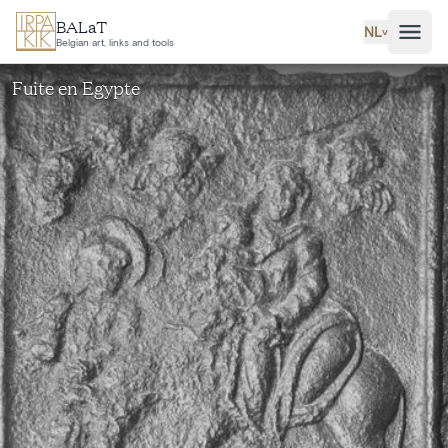
Ga naar hoofdinhoud
BALaT
NL
˅
Belgian art, links and tools
Fuite en Egypte