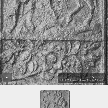
A057306
KIK-IRPA, Brussels (Belgium), cliché A057306