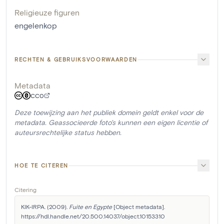
Religieuze figuren
engelenkop
RECHTEN & GEBRUIKSVOORWAARDEN
Metadata
CC0
Deze toewijzing aan het publiek domein geldt enkel voor de
metadata. Geassocieerde foto's kunnen een eigen licentie of
auteursrechtelijke status hebben.
HOE TE CITEREN
Citering
KIK-IRPA. (2009). 
Fuite en Egypte
 [Object metadata]. 
https://hdl.handle.net/20.500.14037/object.10153310