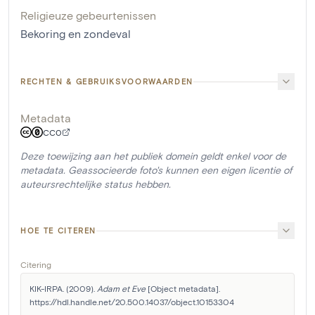
Religieuze gebeurtenissen
Bekoring en zondeval
RECHTEN & GEBRUIKSVOORWAARDEN
Metadata
CC0
Deze toewijzing aan het publiek domein geldt enkel voor de
metadata. Geassocieerde foto's kunnen een eigen licentie of
auteursrechtelijke status hebben.
HOE TE CITEREN
Citering
KIK-IRPA. (2009). 
Adam et Eve
 [Object metadata]. 
https://hdl.handle.net/20.500.14037/object.10153304