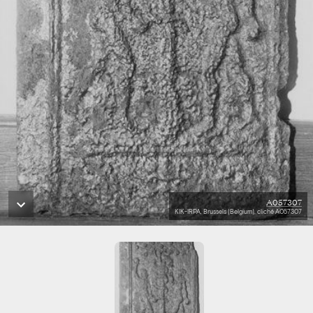
A057307
KIK-IRPA, Brussels (Belgium), cliché A057307