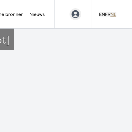
ne bronnen
Nieuws
EN
FR
NL
t]