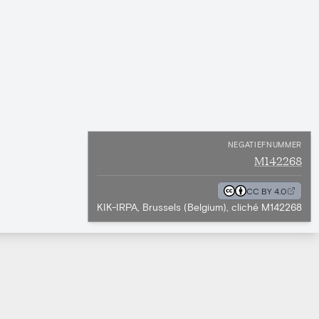
NEGATIEFNUMMER
M142268
CC BY 4.0
KIK-IRPA, Brussels (Belgium), cliché M142268