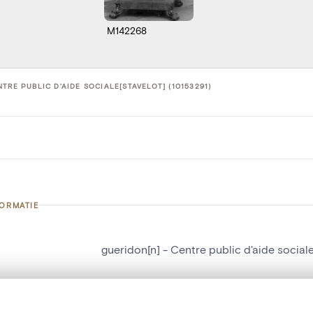
M142268
TRE PUBLIC D'AIDE SOCIALE[STAVELOT] (10153291)
FORMATIE
gueridon[n] - Centre public d'aide social
nummer
10153291