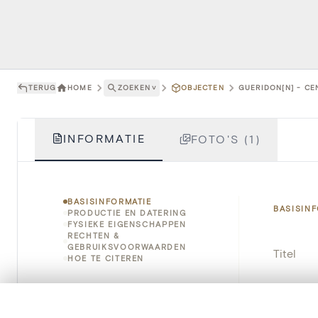
TERUG
HOME
ZOEKEN
˅
OBJECTEN
GUERIDON[N] - CEN
INFORMATIE
FOTO'S (1)
BASISINFORMATIE
BASISIN
PRODUCTIE EN DATERING
FYSIEKE EIGENSCHAPPEN
RECHTEN &
GEBRUIKSVOORWAARDEN
Titel
HOE TE CITEREN
Object
0/50 foto's
VERGELIJKINGSSET