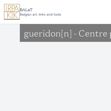
Ga naar hoofdinhoud
BALaT
Belgian art, links and tools
gueridon[n] - Centre p