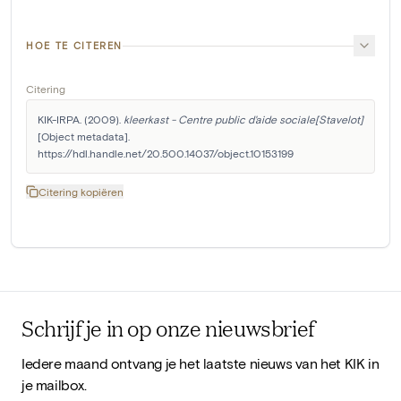
HOE TE CITEREN
Citering
KIK-IRPA. (2009). 
kleerkast - Centre public d'aide sociale[Stavelot]
[Object metadata]. 
https://hdl.handle.net/20.500.14037/object.10153199
Citering kopiëren
Schrijf je in op onze nieuwsbrief
Iedere maand ontvang je het laatste nieuws van het KIK in
je mailbox.