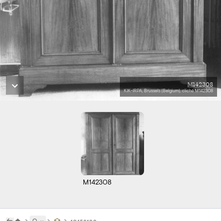
M142308
KIK-IRPA, Brussels (Belgium), cliché M142308
M142308