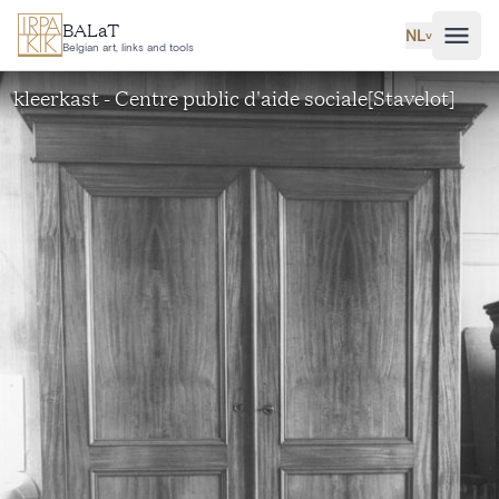
Ga naar hoofdinhoud
BALaT
NL
˅
Belgian art, links and tools
kleerkast - Centre public d'aide sociale[Stavelot]