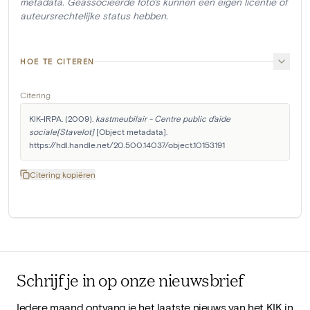
metadata. Geassocieerde foto's kunnen een eigen licentie of
auteursrechtelijke status hebben.
HOE TE CITEREN
Citering
KIK-IRPA. (2009). 
kastmeubilair - Centre public d'aide 
sociale[Stavelot]
 [Object metadata]. 
https://hdl.handle.net/20.500.14037/object.10153191
Citering kopiëren
Schrijf je in op onze nieuwsbrief
Iedere maand ontvang je het laatste nieuws van het KIK in