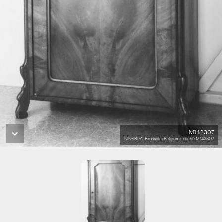
M142307
KIK-IRPA, Brussels (Belgium), cliché M142307