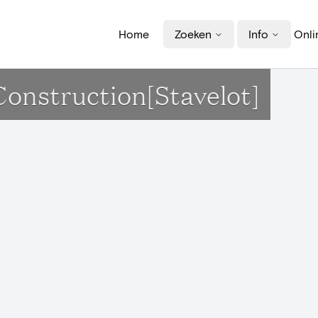
Home
Zoeken
Info
Onli
Construction[Stavelot]