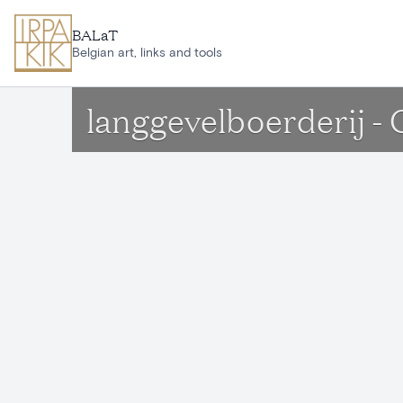
Ga naar hoofdinhoud
BALaT
Belgian art, links and tools
langgevelboerderij - 