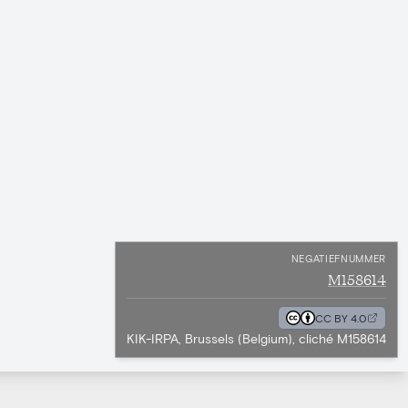
NEGATIEFNUMMER
M158614
CC BY 4.0
KIK-IRPA, Brussels (Belgium), cliché M158614