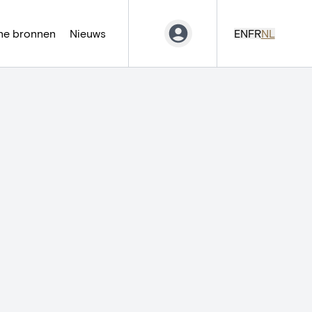
ne bronnen
Nieuws
EN
FR
NL