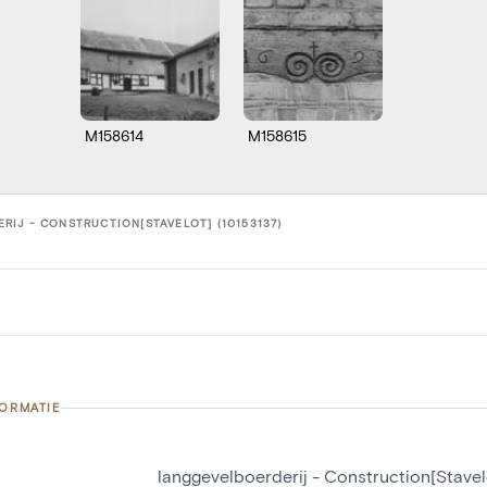
M158614
M158615
IJ - CONSTRUCTION[STAVELOT] (10153137)
FORMATIE
langgevelboerderij - Construction[Stavel