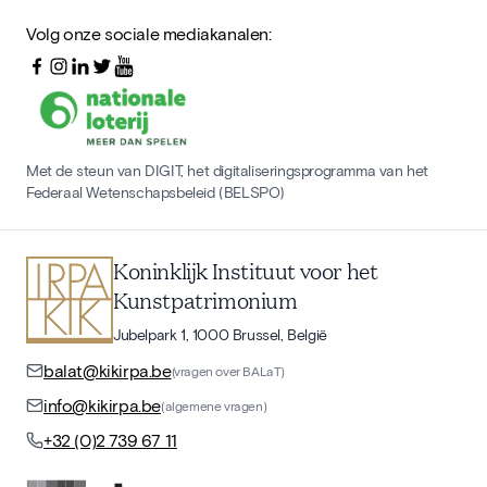
Volg onze sociale mediakanalen:
Met de steun van DIGIT, het digitaliseringsprogramma van het
Federaal Wetenschapsbeleid (BELSPO)
Koninklijk Instituut voor het
Kunstpatrimonium
Jubelpark 1, 1000 Brussel, België
balat@kikirpa.be
(vragen over BALaT)
info@kikirpa.be
(algemene vragen)
+32 (0)2 739 67 11