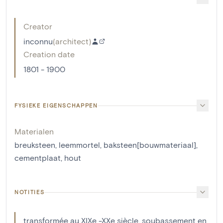
Creator
inconnu
(
architect
)
Creation date
1801 - 1900
FYSIEKE EIGENSCHAPPEN
Materialen
breuksteen
,
leemmortel
,
baksteen[bouwmateriaal]
,
cementplaat
,
hout
NOTITIES
transformée au XIXe -XXe siècle, soubassement en