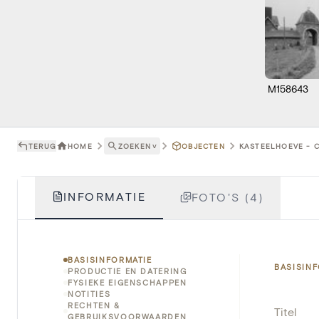
M158643
TERUG
HOME
ZOEKEN
˅
OBJECTEN
KASTEELHOEVE - C
INFORMATIE
FOTO'S (4)
BASISINFORMATIE
BASISIN
PRODUCTIE EN DATERING
FYSIEKE EIGENSCHAPPEN
NOTITIES
RECHTEN &
Titel
GEBRUIKSVOORWAARDEN