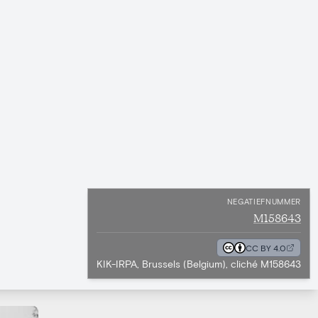
NEGATIEFNUMMER
M158643
CC BY 4.0
KIK-IRPA, Brussels (Belgium), cliché M158643