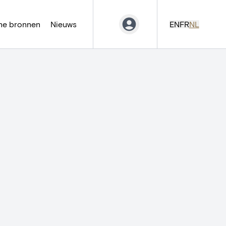
ne bronnen
Nieuws
EN
FR
NL