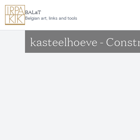
Ga naar hoofdinhoud
BALaT
Belgian art, links and tools
kasteelhoeve - Const