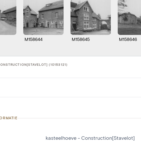
M158644
M158645
M158646
ONSTRUCTION[STAVELOT] (10153121)
FORMATIE
kasteelhoeve - Construction[Stavelot]