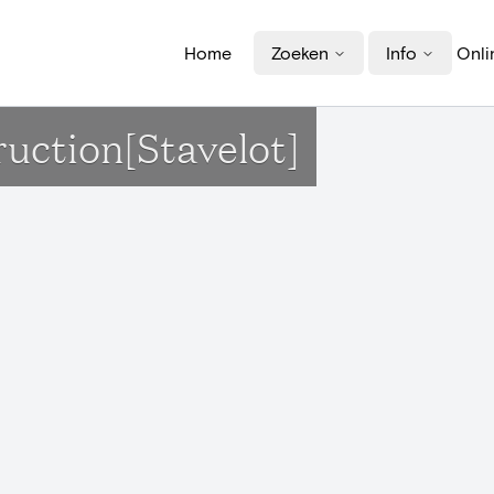
Home
Zoeken
Info
Onli
ruction[Stavelot]