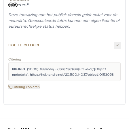
CC0
Deze toewijzing aan het publiek domein geldt enkel voor de
metadata. Geassocieerde foto's kunnen een eigen licentie of
auteursrechtelijke status hebben.
HOE TE CITEREN
Citering
KIK-IRPA. (2009). 
boerderij - Construction[Stavelot]
 [Object 
metadata]. https://hdl.handle.net/20.500.14037/object.10153058
Citering kopiëren