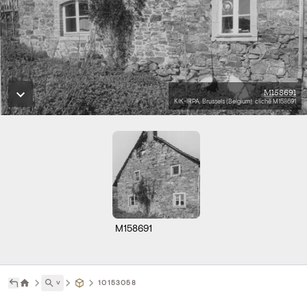
M158691
KIK-IRPA, Brussels (Belgium), cliché M158691
M158691
˅
10153058