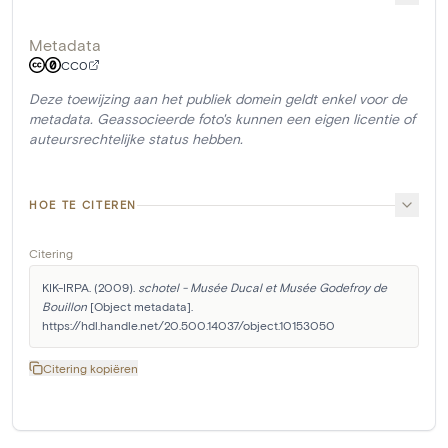
Metadata
CC0
Deze toewijzing aan het publiek domein geldt enkel voor de
metadata. Geassocieerde foto's kunnen een eigen licentie of
auteursrechtelijke status hebben.
HOE TE CITEREN
Citering
KIK-IRPA. (2009). 
schotel - Musée Ducal et Musée Godefroy de 
Bouillon
 [Object metadata]. 
https://hdl.handle.net/20.500.14037/object.10153050
Citering kopiëren