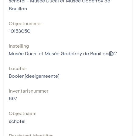
schotel - Musée Ducal et Musée Godefroy de
Bouillon
Objectnummer
10153050
Instelling
Musée Ducal et Musée Godefroy de Bouillon
Locatie
Boolen[deelgemeente]
Inventarisnummer
697
Objectnaam
schotel
Persistent identifier