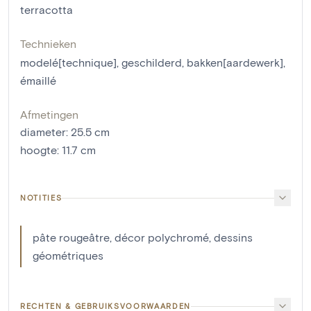
terracotta
Technieken
modelé[technique]
,
geschilderd
,
bakken[aardewerk]
,
émaillé
Afmetingen
diameter
:
25.5
cm
hoogte
:
11.7
cm
NOTITIES
pâte rougeâtre, décor polychromé, dessins
géométriques
RECHTEN & GEBRUIKSVOORWAARDEN