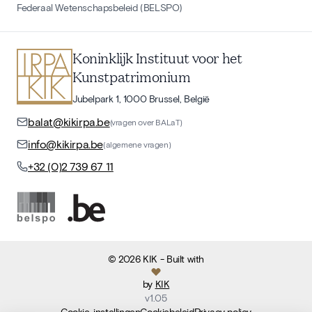
Federaal Wetenschapsbeleid (BELSPO)
Koninklijk Instituut voor het
Kunstpatrimonium
Jubelpark 1, 1000 Brussel, België
balat@kikirpa.be
(vragen over BALaT)
info@kikirpa.be
(algemene vragen)
+32 (0)2 739 67 11
©
2026
KIK
- Built with
by
KIK
v
1.05
Cookie-instellingen
Cookiebeleid
Privacy policy