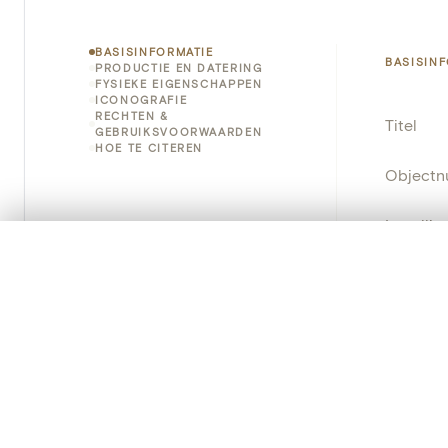
BASISINFORMATIE
BASISIN
PRODUCTIE EN DATERING
FYSIEKE EIGENSCHAPPEN
ICONOGRAFIE
RECHTEN &
Titel
GEBRUIKSVOORWAARDEN
HOE TE CITEREN
Object
Instellin
0/50 foto's
VERGELIJKINGSSET
Locatie
Zet je afbeeldingen naast elkaar, gelaagd of me
Je kunt deze set altijd opnieuw openen via “Mijn set” in 
Object
Je vergelijki
Persisten
Alles wissen