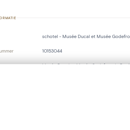
FORMATIE
schotel - Musée Ducal et Musée Godefro
nummer
10153044
g
Musée Ducal et Musée Godefroy de Boui
Boolen[deelgemeente]
t een schuifbalk om ze te vergelijken — met gesynchroniseerd zoomen 
het menu.
naam
schotel
ngsset is leeg. Voeg foto's toe vanuit zoekresultaten of detailpagina's o
t identifier
hdl:20.500.14037/object.10153044