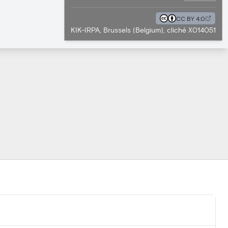
CC BY 4.0
KIK-IRPA, Brussels (Belgium), cliché X014051