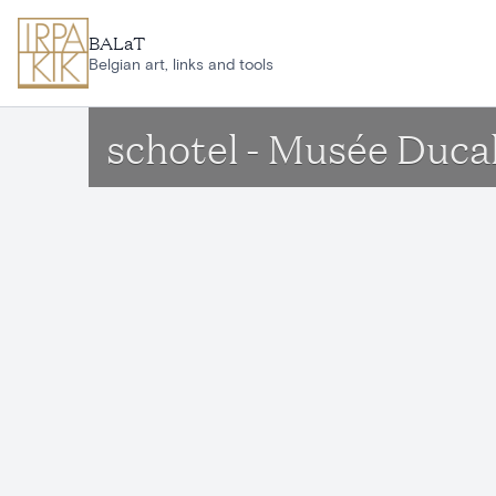
Ga naar hoofdinhoud
BALaT
Belgian art, links and tools
schotel - Musée Duca