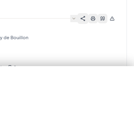
y de Bouillon
llon
en verschuiven.
m te beginnen.
Vergelijken in expertviewer