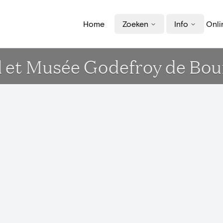
Home
Zoeken
Info
Onli
l et Musée Godefroy de Boui