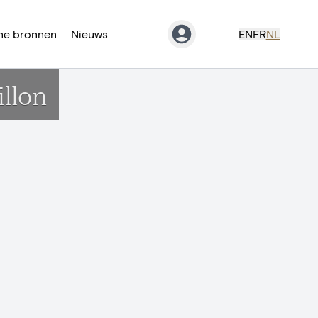
ne bronnen
Nieuws
EN
FR
NL
llon