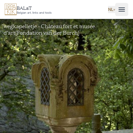
Ga naar hoofdinhoud
BALaT
NL
˅
Belgian art, links and tools
wegkapelletje - Château fort et musée
d'art[Fondation van der Burch]