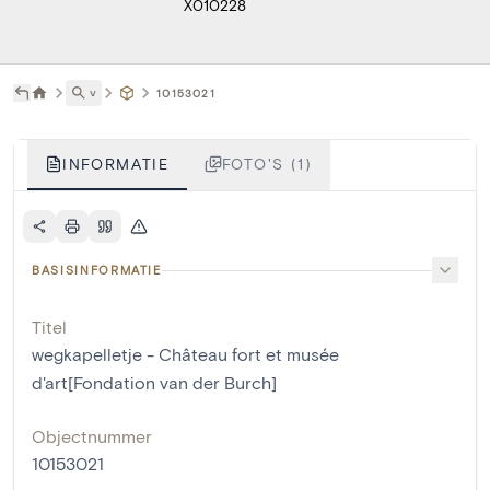
X010228
˅
10153021
INFORMATIE
FOTO'S (1)
BASISINFORMATIE
Titel
wegkapelletje - Château fort et musée
d'art[Fondation van der Burch]
Objectnummer
10153021