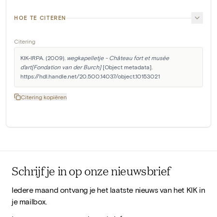
HOE TE CITEREN
Citering
KIK-IRPA. (2009). 
wegkapelletje - Château fort et musée 
d'art[Fondation van der Burch]
 [Object metadata]. 
https://hdl.handle.net/20.500.14037/object.10153021
Citering kopiëren
Schrijf je in op onze nieuwsbrief
Iedere maand ontvang je het laatste nieuws van het KIK in
je mailbox.