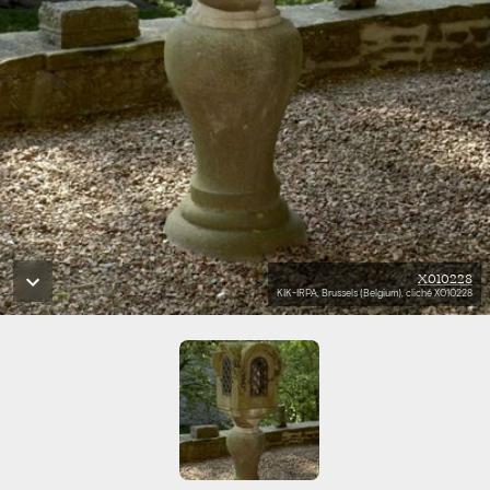
X010228
KIK-IRPA, Brussels (Belgium), cliché X010228