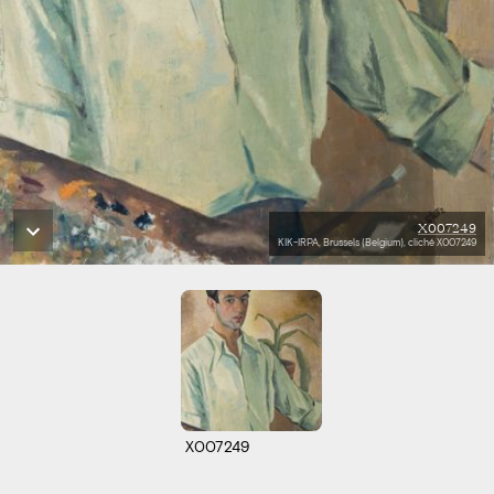
X007249
KIK-IRPA, Brussels (Belgium), cliché X007249
X007249