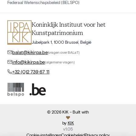
Federaal Wetenschapsbeleid (BELSPO)
Koninklijk Instituut voor het
Kunstpatrimonium
Jubelpark 1, 1000 Brussel, België
balat@kikirpa.be
(vragen over BALaT)
info@kikirpa.be
(algemene vragen)
+32 (0)2 739 67 11
©
2026
KIK
- Built with
by
KIK
v
1.05
Cookie-instellingen
Cookiebeleid
Privacy policy