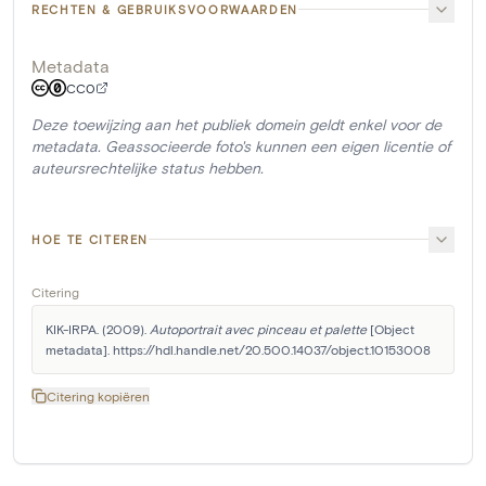
RECHTEN & GEBRUIKSVOORWAARDEN
Metadata
CC0
Deze toewijzing aan het publiek domein geldt enkel voor de
metadata. Geassocieerde foto's kunnen een eigen licentie of
auteursrechtelijke status hebben.
HOE TE CITEREN
Citering
KIK-IRPA. (2009). 
Autoportrait avec pinceau et palette
 [Object 
metadata]. https://hdl.handle.net/20.500.14037/object.10153008
Citering kopiëren