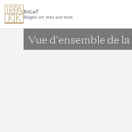
Ga naar hoofdinhoud
BALaT
Belgian art, links and tools
Vue d'ensemble de la f