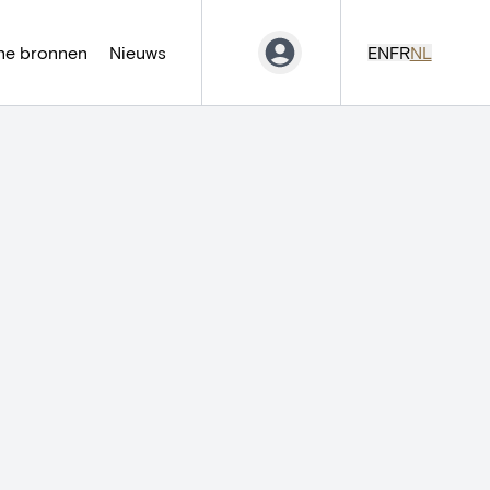
ne bronnen
Nieuws
EN
FR
NL