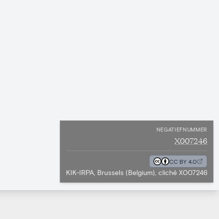
NEGATIEFNUMMER
X007246
CC BY 4.0
KIK-IRPA, Brussels (Belgium), cliché X007246