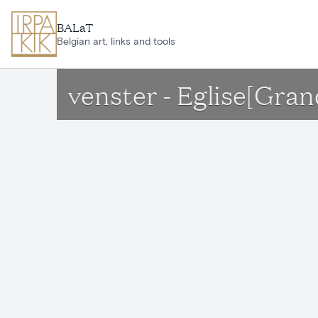
Ga naar hoofdinhoud
BALaT
Belgian art, links and tools
venster - Eglise[Gra