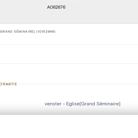
A062676
[GRAND SÉMINAIRE] (10152969)
FORMATIE
venster - Eglise[Grand Séminaire]
nummer
10152969
g
Eglise[Grand Séminaire]
t een schuifbalk om ze te vergelijken — met gesynchroniseerd zoomen 