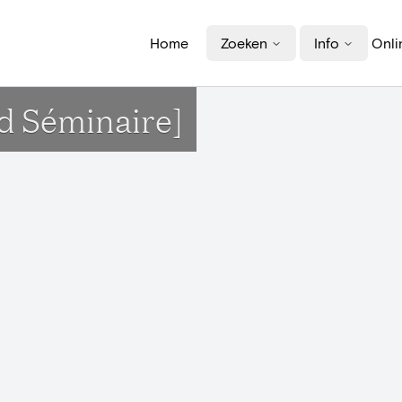
Home
Zoeken
Info
Onli
nd Séminaire]