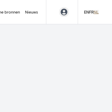
ne bronnen
Nieuws
EN
FR
NL