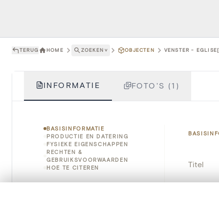
TERUG
HOME
ZOEKEN
˅
OBJECTEN
VENSTER - EGLISE
INFORMATIE
FOTO'S (1)
BASISINFORMATIE
BASISIN
PRODUCTIE EN DATERING
FYSIEKE EIGENSCHAPPEN
RECHTEN &
GEBRUIKSVOORWAARDEN
Titel
HOE TE CITEREN
Object
0/50 foto's
VERGELIJKINGSSET
Instellin
Zet je afbeeldingen naast elkaar, gelaagd of me