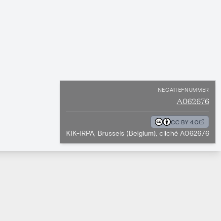
NEGATIEFNUMMER
A062676
CC BY 4.0
KIK-IRPA, Brussels (Belgium), cliché A062676