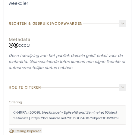
weekdier
RECHTEN & GEBRUIKSVOORWAARDEN
Metadata
CC0
Deze toewijzing aan het publiek domein geldt enkel voor de
metadata. Geassocieerde foto's kunnen een eigen licentie of
auteursrechtelijke status hebben.
HOE TE CITEREN
Citering
KIK-IRPA. (2009). 
biechtstoel - Eglise[Grand Séminaire]
 [Object 
metadata]. https://hdl.handle.net/20.500.14037/object.10152959
Citering kopiëren