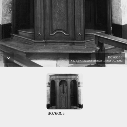
B076053
KIK-IRPA, Brussels (Belgium), cliché B076053
B076053