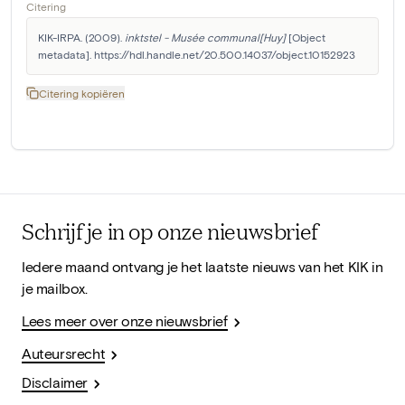
Citering
KIK-IRPA. (2009). 
inktstel - Musée communal[Huy]
 [Object 
metadata]. https://hdl.handle.net/20.500.14037/object.10152923
Citering kopiëren
Schrijf je in op onze nieuwsbrief
Iedere maand ontvang je het laatste nieuws van het KIK in
je mailbox.
Lees meer over onze nieuwsbrief
Auteursrecht
Disclaimer