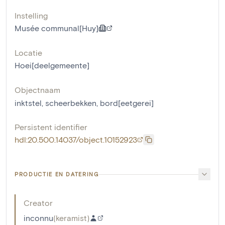
Instelling
Musée communal[Huy]
Locatie
Hoei[deelgemeente]
Objectnaam
inktstel
,
scheerbekken
,
bord[eetgerei]
Persistent identifier
hdl:20.500.14037/object.10152923
PRODUCTIE EN DATERING
Creator
inconnu
(
keramist
)