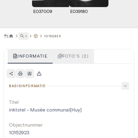
E037009
E039180
˅
10152923
INFORMATIE
FOTO'S (2)
BASISINFORMATIE
Titel
inktstel - Musée communal[Huy]
Objectnummer
10152923