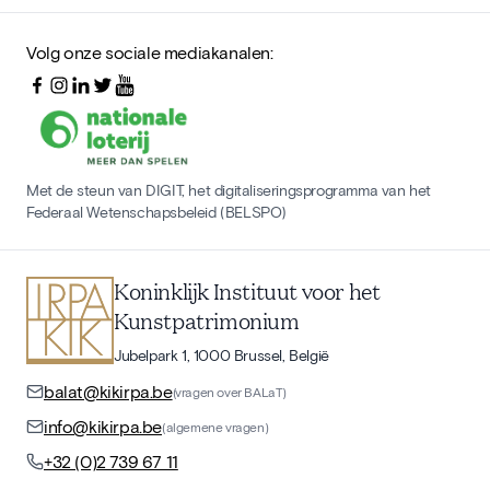
Volg onze sociale mediakanalen:
Met de steun van DIGIT, het digitaliseringsprogramma van het
Federaal Wetenschapsbeleid (BELSPO)
Koninklijk Instituut voor het
Kunstpatrimonium
Jubelpark 1, 1000 Brussel, België
balat@kikirpa.be
(vragen over BALaT)
info@kikirpa.be
(algemene vragen)
+32 (0)2 739 67 11