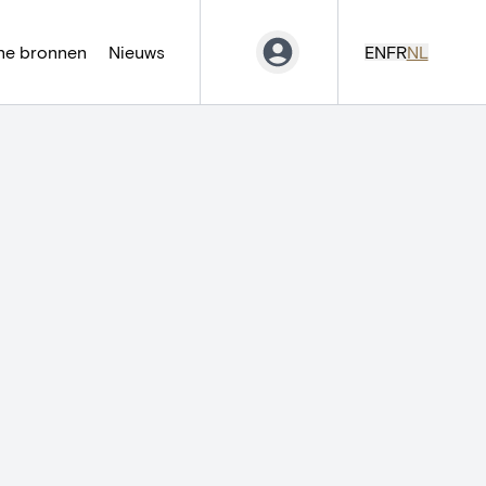
ne bronnen
Nieuws
EN
FR
NL