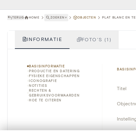
TERUG
HOME
ZOEKEN
˅
OBJECTEN
PLAT BLANC EN TE
INFORMATIE
FOTO'S (1)
BASISINFORMATIE
BASISIN
PRODUCTIE EN DATERING
FYSIEKE EIGENSCHAPPEN
ICONOGRAFIE
NOTITIES
Titel
RECHTEN &
GEBRUIKSVOORWAARDEN
HOE TE CITEREN
Object
Instellin
Locatie