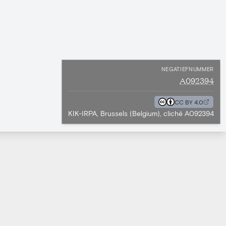
NEGATIEFNUMMER
A092394
CC BY 4.0
KIK-IRPA, Brussels (Belgium), cliché A092394