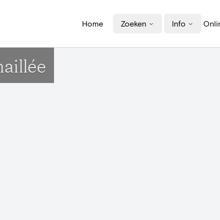
Home
Zoeken
Info
Onli
aillée