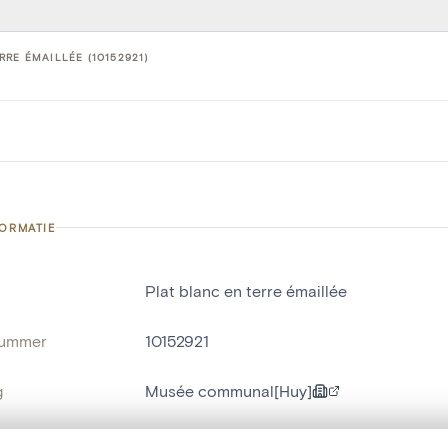
RRE ÉMAILLÉE (10152921)
FORMATIE
Plat blanc en terre émaillée
nummer
10152921
g
Musée communal[Huy]
Hoei[deelgemeente]