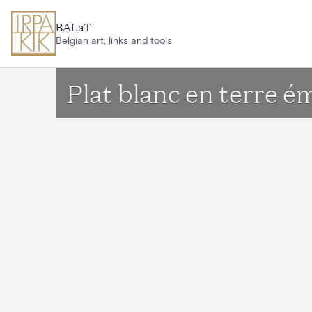
Ga naar hoofdinhoud
BALaT
Belgian art, links and tools
Plat blanc en terre ém