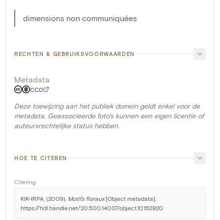
dimensions non communiquées
RECHTEN & GEBRUIKSVOORWAARDEN
Metadata
CC0
Deze toewijzing aan het publiek domein geldt enkel voor de
metadata. Geassocieerde foto's kunnen een eigen licentie of
auteursrechtelijke status hebben.
HOE TE CITEREN
Citering
KIK-IRPA. (2009). 
Motifs floraux
 [Object metadata]. 
https://hdl.handle.net/20.500.14037/object.10152920