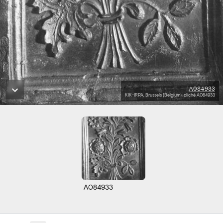
A084933
KIK-IRPA, Brussels (Belgium), cliché A084933
A084933