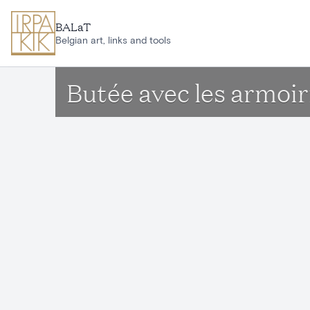
Ga naar hoofdinhoud
BALaT
Belgian art, links and tools
Butée avec les armoi