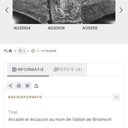
A033104
A033106
A033112
˅
10152868
INFORMATIE
FOTO'S (3)
BASISINFORMATIE
Titel
Arcade et écusson au nom de l'abbé de Briamont