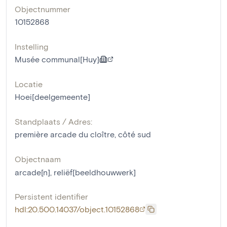
Objectnummer
10152868
Instelling
Musée communal[Huy]
Locatie
Hoei[deelgemeente]
Standplaats / Adres:
première arcade du cloître, côté sud
Objectnaam
arcade[n]
,
reliëf[beeldhouwwerk]
Persistent identifier
hdl:20.500.14037/object.10152868