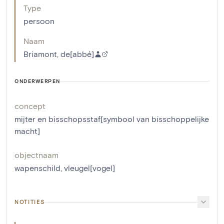
Type
persoon
Naam
Briamont, de[abbé]
ONDERWERPEN
concept
mijter en bisschopsstaf[symbool van bisschoppelijke
macht]
objectnaam
wapenschild
,
vleugel[vogel]
NOTITIES