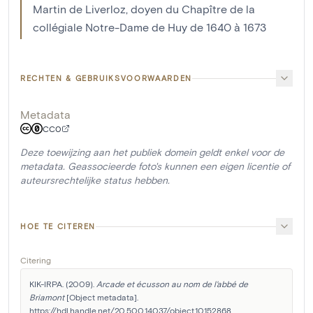
Martin de Liverloz, doyen du Chapître de la
collégiale Notre-Dame de Huy de 1640 à 1673
RECHTEN & GEBRUIKSVOORWAARDEN
Metadata
CC0
Deze toewijzing aan het publiek domein geldt enkel voor de
metadata. Geassocieerde foto's kunnen een eigen licentie of
auteursrechtelijke status hebben.
HOE TE CITEREN
Citering
KIK-IRPA. (2009). 
Arcade et écusson au nom de l'abbé de 
Briamont
 [Object metadata]. 
https://hdl.handle.net/20.500.14037/object.10152868