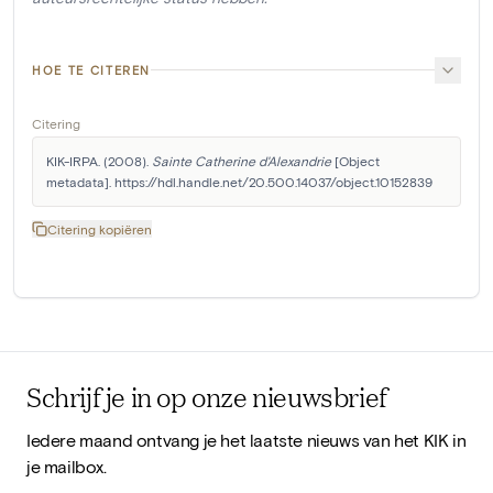
HOE TE CITEREN
Citering
KIK-IRPA. (2008). 
Sainte Catherine d'Alexandrie
 [Object 
metadata]. https://hdl.handle.net/20.500.14037/object.10152839
Citering kopiëren
Schrijf je in op onze nieuwsbrief
Iedere maand ontvang je het laatste nieuws van het KIK in
je mailbox.