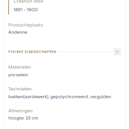
Creation date
1891 - 1900
Productieplaats
Andenne
FYSIEKE EIGENSCHAPPEN
Materialen
porselein
Technieken
bakken[aardewerk]
,
gepolychromeerd
,
vergulden
Afmetingen
hoogte
:
23
cm