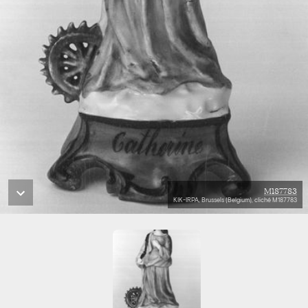
M187783
KIK-IRPA, Brussels (Belgium), cliché M187783