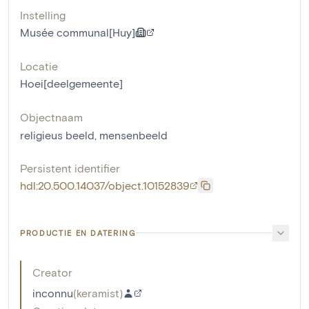
Instelling
Musée communal[Huy]
Locatie
Hoei[deelgemeente]
Objectnaam
religieus beeld
,
mensenbeeld
Persistent identifier
hdl:20.500.14037/object.10152839
PRODUCTIE EN DATERING
Creator
inconnu
(
keramist
)