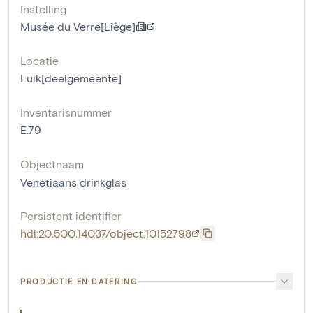
Instelling
Musée du Verre[Liège]
Locatie
Luik[deelgemeente]
Inventarisnummer
E.79
Objectnaam
Venetiaans drinkglas
Persistent identifier
hdl:20.500.14037/object.10152798
PRODUCTIE EN DATERING