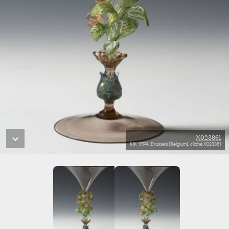
X023861
KIK-IRPA, Brussels (Belgium), cliché X023861