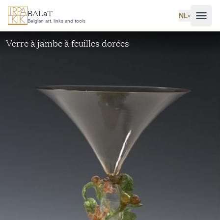
Ga naar hoofdinhoud
BALaT
NL
˅
Belgian art, links and tools
Verre à jambe à feuilles dorées