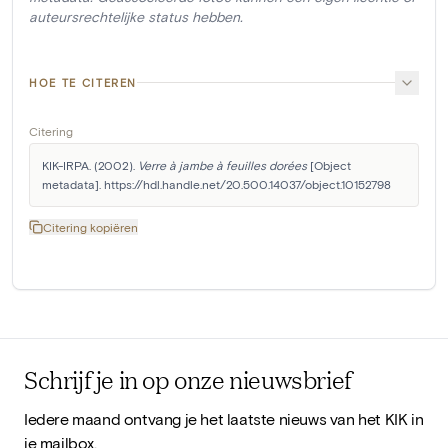
auteursrechtelijke status hebben.
HOE TE CITEREN
Citering
KIK-IRPA. (2002). 
Verre à jambe à feuilles dorées
 [Object 
metadata]. https://hdl.handle.net/20.500.14037/object.10152798
Citering kopiëren
Schrijf je in op onze nieuwsbrief
Iedere maand ontvang je het laatste nieuws van het KIK in
je mailbox.