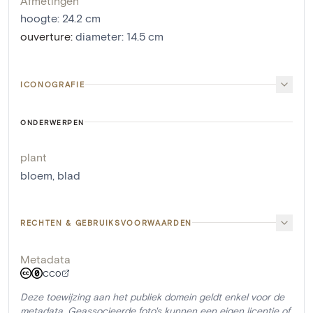
Afmetingen
hoogte
:
24.2
cm
ouverture
:
diameter: 14.5 cm
ICONOGRAFIE
ONDERWERPEN
plant
bloem
,
blad
RECHTEN & GEBRUIKSVOORWAARDEN
Metadata
CC0
Deze toewijzing aan het publiek domein geldt enkel voor de
metadata. Geassocieerde foto's kunnen een eigen licentie of