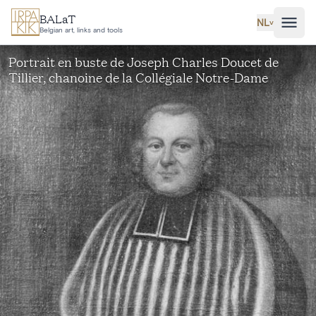
Ga naar hoofdinhoud
BALaT
NL
˅
Belgian art, links and tools
Portrait en buste de Joseph Charles Doucet de
Tillier, chanoine de la Collégiale Notre-Dame