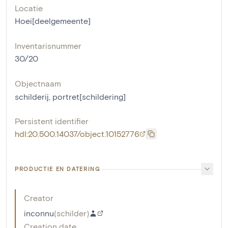
Locatie
Hoei[deelgemeente]
Inventarisnummer
30/20
Objectnaam
schilderij
,
portret[schildering]
Persistent identifier
hdl:20.500.14037/object.10152776
PRODUCTIE EN DATERING
Creator
inconnu
(
schilder
)
Creation date