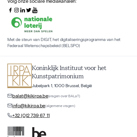
Volg onze sociale mediakanalen:
Met de steun van DIGIT, het digitaliseringsprogramma van het
Federaal Wetenschapsbeleid (BELSPO)
Koninklijk Instituut voor het
Kunstpatrimonium
Jubelpark 1, 1000 Brussel, België
balat@kikirpa.be
(vragen over BALaT)
info@kikirpa.be
(algemene vragen)
+32 (0)2 739 67 11