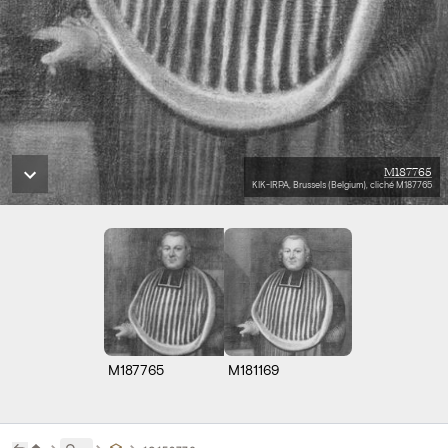
M187765
KIK-IRPA, Brussels (Belgium), cliché M187765
M187765
M181169