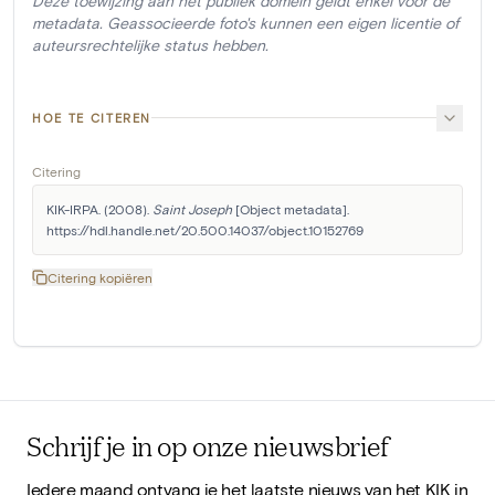
Deze toewijzing aan het publiek domein geldt enkel voor de
metadata. Geassocieerde foto's kunnen een eigen licentie of
auteursrechtelijke status hebben.
HOE TE CITEREN
Citering
KIK-IRPA. (2008). 
Saint Joseph
 [Object metadata]. 
https://hdl.handle.net/20.500.14037/object.10152769
Citering kopiëren
Schrijf je in op onze nieuwsbrief
Iedere maand ontvang je het laatste nieuws van het KIK in