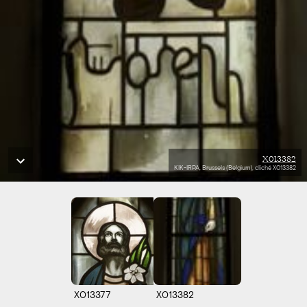
X013382
KIK-IRPA, Brussels (Belgium), cliché X013382
X013377
X013382