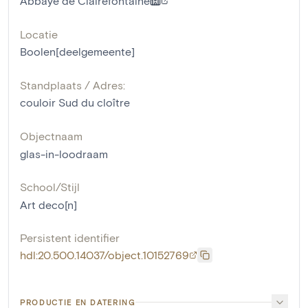
Abbaye de Clairefontaine
Locatie
Boolen[deelgemeente]
Standplaats / Adres:
couloir Sud du cloître
Objectnaam
glas-in-loodraam
School/Stijl
Art deco[n]
Persistent identifier
hdl:20.500.14037/object.10152769
PRODUCTIE EN DATERING