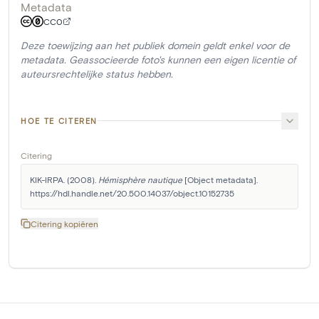
Metadata
CC0
Deze toewijzing aan het publiek domein geldt enkel voor de
metadata. Geassocieerde foto's kunnen een eigen licentie of
auteursrechtelijke status hebben.
HOE TE CITEREN
Citering
KIK-IRPA. (2008). 
Hémisphère nautique
 [Object metadata]. 
https://hdl.handle.net/20.500.14037/object.10152735
Citering kopiëren