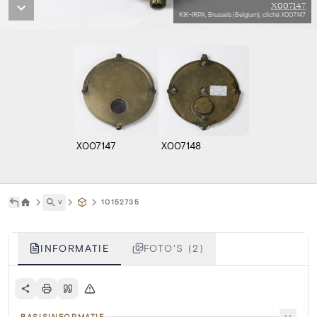
X007147
KIK-IRPA, Brussels (Belgium), cliché X007147
X007147
X007148
˅
10152735
INFORMATIE
FOTO'S (2)
BASISINFORMATIE