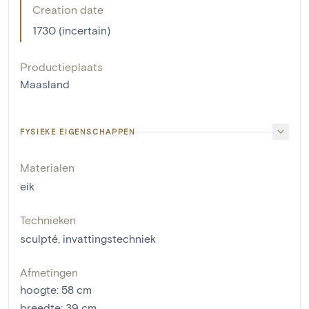
Creation date
1730 (incertain)
Productieplaats
Maasland
FYSIEKE EIGENSCHAPPEN
Materialen
eik
Technieken
sculpté
,
invattingstechniek
Afmetingen
hoogte
:
58
cm
breedte
:
39
cm