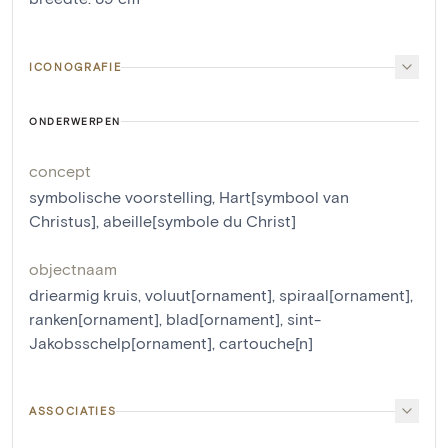
ICONOGRAFIE
ONDERWERPEN
concept
symbolische voorstelling
,
Hart[symbool van
Christus]
,
abeille[symbole du Christ]
objectnaam
driearmig kruis
,
voluut[ornament]
,
spiraal[ornament]
,
ranken[ornament]
,
blad[ornament]
,
sint-
Jakobsschelp[ornament]
,
cartouche[n]
ASSOCIATIES