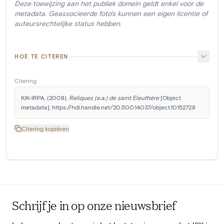
Deze toewijzing aan het publiek domein geldt enkel voor de
metadata. Geassocieerde foto's kunnen een eigen licentie of
auteursrechtelijke status hebben.
HOE TE CITEREN
Citering
KIK-IRPA. (2008). 
Reliques (e.a.) de saint Eleuthère
 [Object 
metadata]. https://hdl.handle.net/20.500.14037/object.10152728
Citering kopiëren
Schrijf je in op onze nieuwsbrief