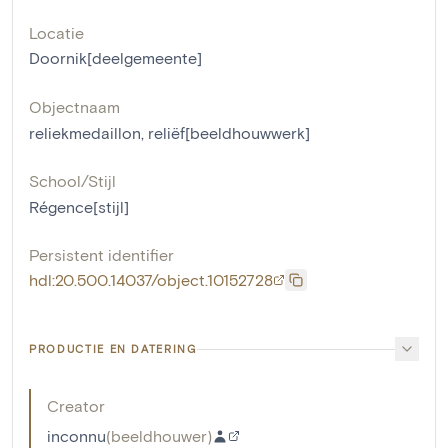
Locatie
Doornik[deelgemeente]
Objectnaam
reliekmedaillon
,
reliëf[beeldhouwwerk]
School/Stijl
Régence[stijl]
Persistent identifier
hdl:20.500.14037/object.10152728
PRODUCTIE EN DATERING
Creator
inconnu
(
beeldhouwer
)