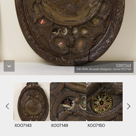
X007143
KIK-IRPA, Brussels (Belgium), cliché X007143
X007143
X007149
X007150
X0071