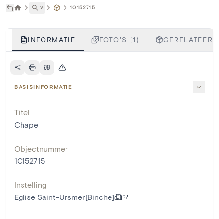
˅
10152715
INFORMATIE
FOTO'S (1)
GERELATEERD
BASISINFORMATIE
Titel
Chape
Objectnummer
10152715
Instelling
Eglise Saint-Ursmer[Binche]