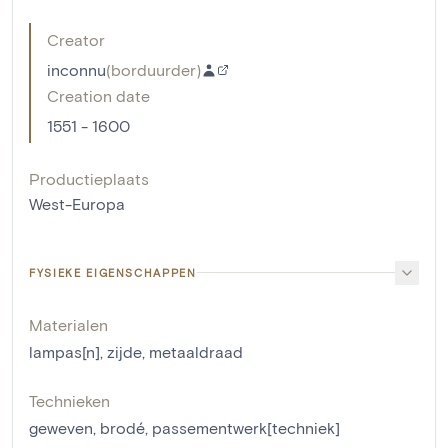
Creator
inconnu
(
borduurder
)
Creation date
1551 - 1600
Productieplaats
West-Europa
FYSIEKE EIGENSCHAPPEN
Materialen
lampas[n]
,
zijde
,
metaaldraad
Technieken
geweven
,
brodé
,
passementwerk[techniek]