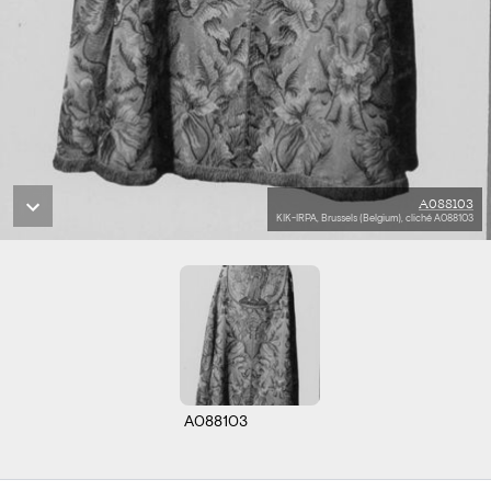
A088103
KIK-IRPA, Brussels (Belgium), cliché A088103
A088103