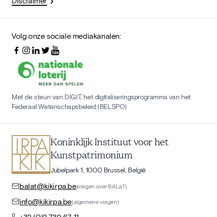
Disclaimer
Volg onze sociale mediakanalen:
Met de steun van DIGIT, het digitaliseringsprogramma van het
Federaal Wetenschapsbeleid (BELSPO)
Koninklijk Instituut voor het
Kunstpatrimonium
Jubelpark 1, 1000 Brussel, België
balat@kikirpa.be
(vragen over BALaT)
info@kikirpa.be
(algemene vragen)
+32 (0)2 739 67 11