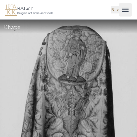
Ga naar hoofdinhoud
BALaT
NL
˅
Belgian art, links and tools
Chape