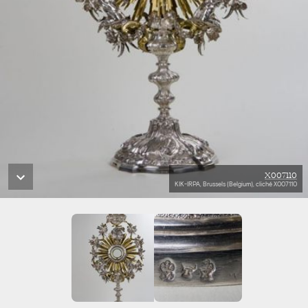
X007110
KIK-IRPA, Brussels (Belgium), cliché X007110