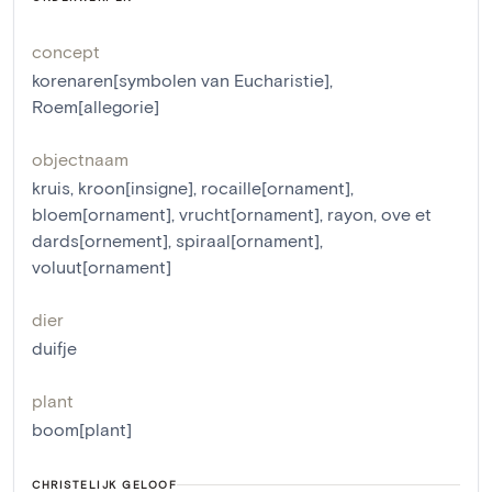
concept
korenaren[symbolen van Eucharistie]
,
Roem[allegorie]
objectnaam
kruis
,
kroon[insigne]
,
rocaille[ornament]
,
bloem[ornament]
,
vrucht[ornament]
,
rayon
,
ove et
dards[ornement]
,
spiraal[ornament]
,
voluut[ornament]
dier
duifje
plant
boom[plant]
CHRISTELIJK GELOOF