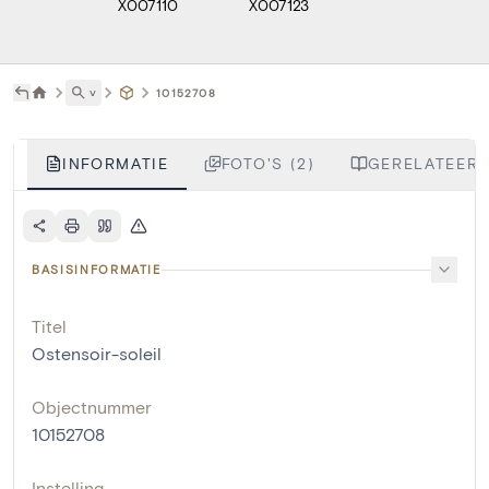
X007110
X007123
˅
10152708
INFORMATIE
FOTO'S (2)
GERELATEERD
BASISINFORMATIE
Titel
Ostensoir-soleil
Objectnummer
10152708
Instelling