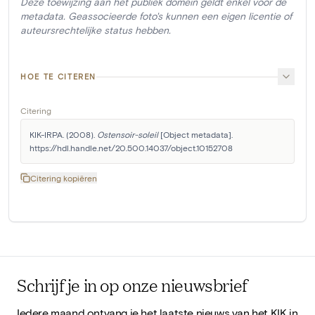
Deze toewijzing aan het publiek domein geldt enkel voor de
metadata. Geassocieerde foto's kunnen een eigen licentie of
auteursrechtelijke status hebben.
HOE TE CITEREN
Citering
KIK-IRPA. (2008). 
Ostensoir-soleil
 [Object metadata]. 
https://hdl.handle.net/20.500.14037/object.10152708
Citering kopiëren
Schrijf je in op onze nieuwsbrief
Iedere maand ontvang je het laatste nieuws van het KIK in