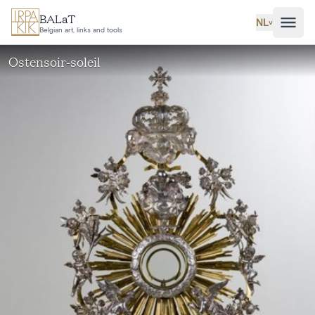
Ga naar hoofdinhoud
BALaT
NL
˅
Belgian art, links and tools
Ostensoir-soleil