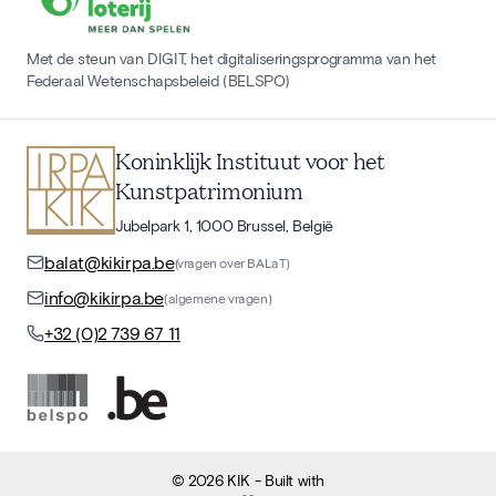
Met de steun van DIGIT, het digitaliseringsprogramma van het
Federaal Wetenschapsbeleid (BELSPO)
Koninklijk Instituut voor het
Kunstpatrimonium
Jubelpark 1, 1000 Brussel, België
balat@kikirpa.be
(vragen over BALaT)
info@kikirpa.be
(algemene vragen)
+32 (0)2 739 67 11
©
2026
KIK
- Built with