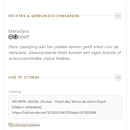
RECHTEN & GEBRUIKSVOORWAARDEN
Metadata
CC0
Deze toewijzing aan het publiek domein geldt enkel voor de
metadata. Geassocieerde foto's kunnen een eigen licentie of
auteursrechtelijke status hebben.
HOE TE CITEREN
Citering
KIK-IRPA. (2008). 
Oculus - Vitrail des Vertus du Saint-Esprit
[Object metadata]. 
https://hdl.handle.net/20.500.14037/object.10152689
Citering kopiëren