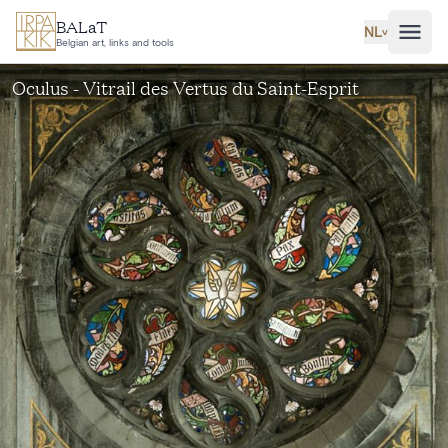
Ga naar hoofdinhoud
BALaT
NL
˅
Belgian art, links and tools
Oculus - Vitrail des Vertus du Saint-Esprit