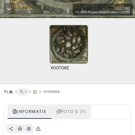
X007062
KIK-IRPA, Brussels (Belgium), cliché X007062
X007062
˅
10152689
INFORMATIE
FOTO'S (1)