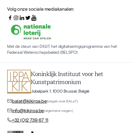
Volg onze sociale mediakanalen:
Met de steun van DIGIT, het digitaliseringsprogramma van het
Federaal Wetenschapsbeleid (BELSPO)
Koninklijk Instituut voor het
Kunstpatrimonium
Jubelpark 1, 1000 Brussel, België
balat@kikirpa.be
(vragen over BALaT)
info@kikirpa.be
(algemene vragen)
+32 (0)2 739 67 11