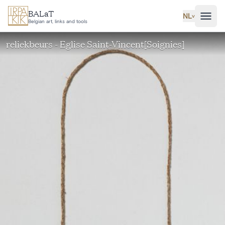
Ga naar hoofdinhoud
BALaT
NL
˅
Belgian art, links and tools
reliekbeurs - Eglise Saint-Vincent[Soignies]