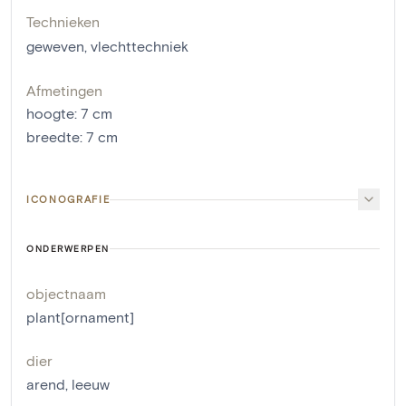
Technieken
geweven
,
vlechttechniek
Afmetingen
hoogte
:
7
cm
breedte
:
7
cm
ICONOGRAFIE
ONDERWERPEN
objectnaam
plant[ornament]
dier
arend
,
leeuw