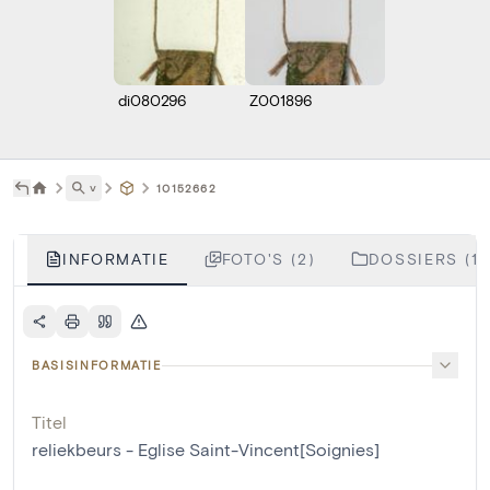
di080296
Z001896
˅
10152662
INFORMATIE
FOTO'S (2)
DOSSIERS (1)
BASISINFORMATIE
Titel
reliekbeurs - Eglise Saint-Vincent[Soignies]