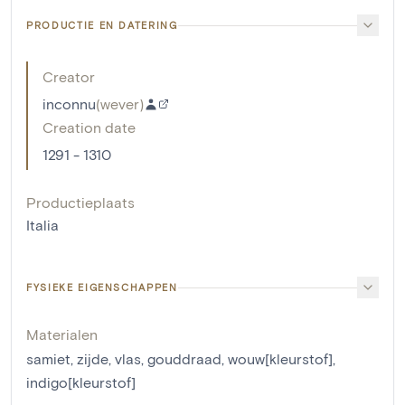
PRODUCTIE EN DATERING
Creator
inconnu
(
wever
)
Creation date
1291 - 1310
Productieplaats
Italia
FYSIEKE EIGENSCHAPPEN
Materialen
samiet
,
zijde
,
vlas
,
gouddraad
,
wouw[kleurstof]
,
indigo[kleurstof]