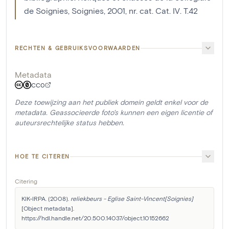
de Soignies, Soignies, 2001, nr. cat. Cat. IV. T.42
RECHTEN & GEBRUIKSVOORWAARDEN
Metadata
CC0
Deze toewijzing aan het publiek domein geldt enkel voor de
metadata. Geassocieerde foto's kunnen een eigen licentie of
auteursrechtelijke status hebben.
HOE TE CITEREN
Citering
KIK-IRPA. (2008). 
reliekbeurs - Eglise Saint-Vincent[Soignies]
[Object metadata]. 
https://hdl.handle.net/20.500.14037/object.10152662