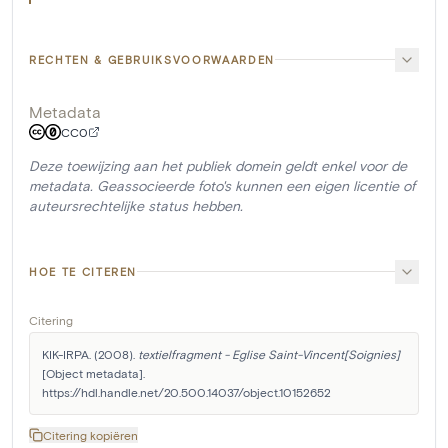
RECHTEN & GEBRUIKSVOORWAARDEN
Metadata
CC0
Deze toewijzing aan het publiek domein geldt enkel voor de
metadata. Geassocieerde foto's kunnen een eigen licentie of
auteursrechtelijke status hebben.
HOE TE CITEREN
Citering
KIK-IRPA. (2008). 
textielfragment - Eglise Saint-Vincent[Soignies]
[Object metadata]. 
https://hdl.handle.net/20.500.14037/object.10152652
Citering kopiëren