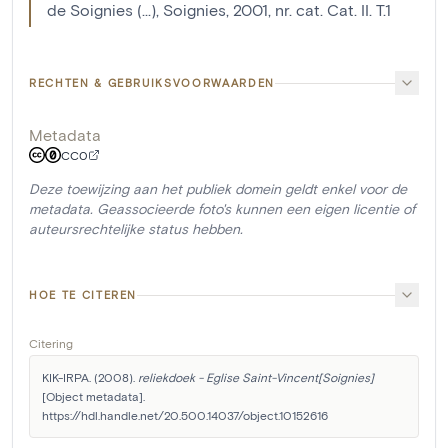
de Soignies (...), Soignies, 2001, nr. cat. Cat. II. T.1
RECHTEN & GEBRUIKSVOORWAARDEN
Metadata
CC0
Deze toewijzing aan het publiek domein geldt enkel voor de
metadata. Geassocieerde foto's kunnen een eigen licentie of
auteursrechtelijke status hebben.
HOE TE CITEREN
Citering
KIK-IRPA. (2008). 
reliekdoek - Eglise Saint-Vincent[Soignies]
[Object metadata]. 
https://hdl.handle.net/20.500.14037/object.10152616