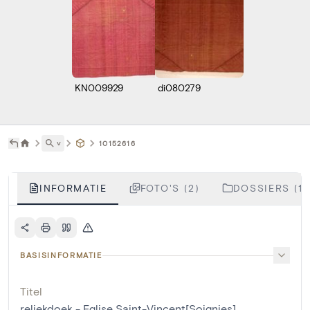
KN009929
di080279
˅
10152616
INFORMATIE
FOTO'S (2)
DOSSIERS (1)
BASISINFORMATIE
Titel
reliekdoek - Eglise Saint-Vincent[Soignies]