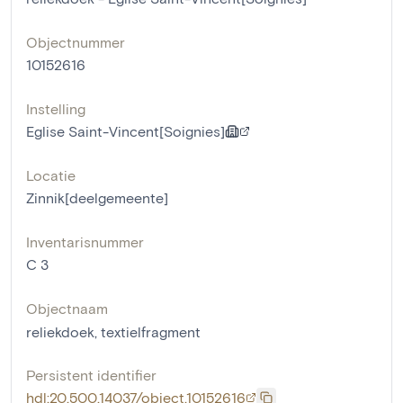
Objectnummer
10152616
Instelling
Eglise Saint-Vincent[Soignies]
Locatie
Zinnik[deelgemeente]
Inventarisnummer
C 3
Objectnaam
reliekdoek
,
textielfragment
Persistent identifier
hdl:20.500.14037/object.10152616