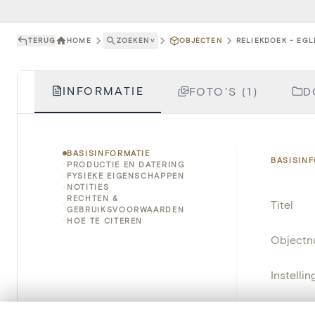
TERUG
HOME
ZOEKEN
˅
OBJECTEN
RELIEKDOEK - EGLI
INFORMATIE
FOTO'S (1)
D
BASISINFORMATIE
BASISIN
PRODUCTIE EN DATERING
FYSIEKE EIGENSCHAPPEN
NOTITIES
RECHTEN &
Titel
GEBRUIKSVOORWAARDEN
HOE TE CITEREN
Object
Instellin
Locatie