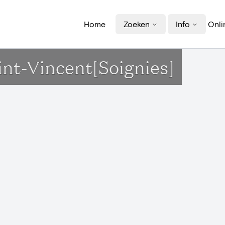
Home
Zoeken
Info
Onli
aint-Vincent[Soignies]