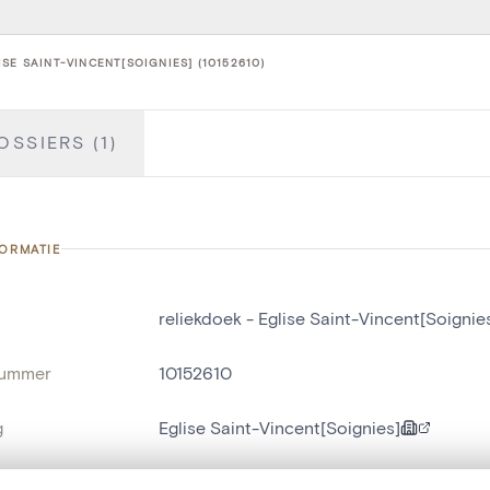
SE SAINT-VINCENT[SOIGNIES] (10152610)
OSSIERS (1)
FORMATIE
reliekdoek - Eglise Saint-Vincent[Soignie
nummer
10152610
g
Eglise Saint-Vincent[Soignies]
Zinnik[deelgemeente]