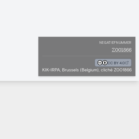
NEGATIEFNUMMER
Z001866
CC BY 4.0
KIK-IRPA, Brussels (Belgium), cliché Z001866