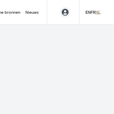
ne bronnen
Nieuws
EN
FR
NL