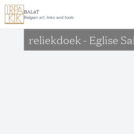
Ga naar hoofdinhoud
BALaT
Belgian art, links and tools
reliekdoek - Eglise S