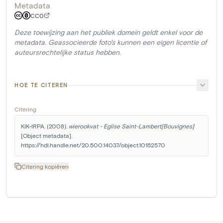
Metadata
CC0
Deze toewijzing aan het publiek domein geldt enkel voor de
metadata. Geassocieerde foto's kunnen een eigen licentie of
auteursrechtelijke status hebben.
HOE TE CITEREN
Citering
KIK-IRPA. (2008). 
wierookvat - Eglise Saint-Lambert[Bouvignes]
[Object metadata]. 
https://hdl.handle.net/20.500.14037/object.10152570
Citering kopiëren