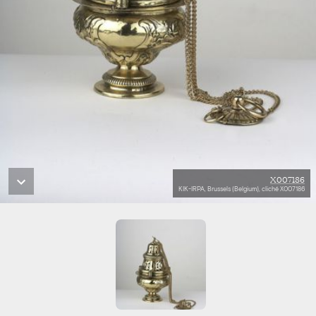
X007186
KIK-IRPA, Brussels (Belgium), cliché X007186