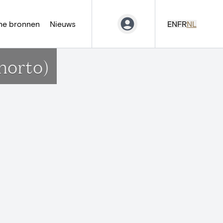
ne bronnen
Nieuws
EN
FR
NL
 horto)