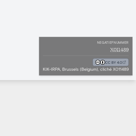
NEGATIEFNUMMER
X011489
CC BY 4.0
KIK-IRPA, Brussels (Belgium), cliché X011489