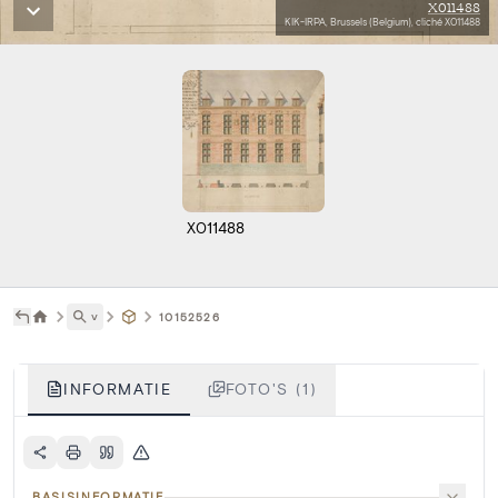
X011488
KIK-IRPA, Brussels (Belgium), cliché X011488
X011488
˅
10152526
INFORMATIE
FOTO'S (1)
BASISINFORMATIE