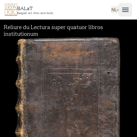
Ga naar hoofdinhoud
BALaT
NL
˅
Belgian art, links and tools
Reliure du Lectura super quatuor libros
institutionum