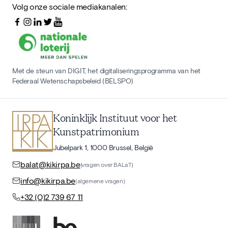
Volg onze sociale mediakanalen:
Met de steun van DIGIT, het digitaliseringsprogramma van het
Federaal Wetenschapsbeleid (BELSPO)
Koninklijk Instituut voor het
Kunstpatrimonium
Jubelpark 1, 1000 Brussel, België
balat@kikirpa.be
(vragen over BALaT)
info@kikirpa.be
(algemene vragen)
+32 (0)2 739 67 11