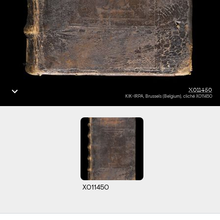
X011450
KIK-IRPA, Brussels (Belgium), cliché X011450
X011450